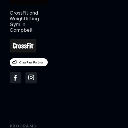
CrossFit and
Weightlifting
Gym in
Campbell
PROGRAMS