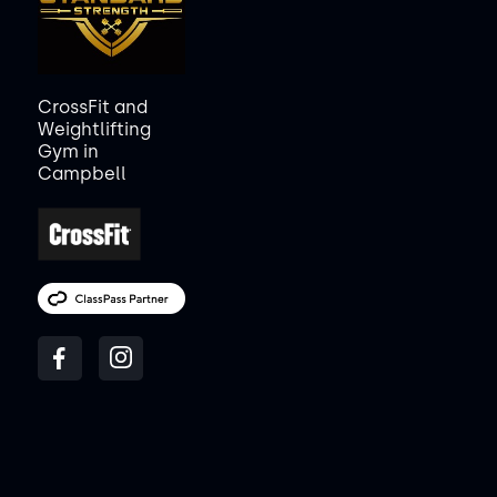
CrossFit and
Weightlifting
Gym in
Campbell